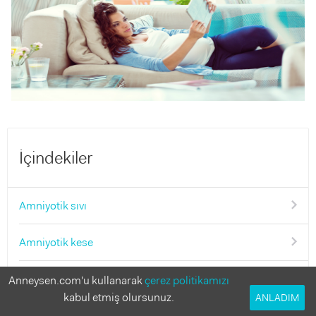
İçindekiler
Amniyotik sıvı
Amniyotik kese
Amniyosentez
Anneysen.com'u kullanarak
çerez politikamızı
kabul etmiş olursunuz.
ANLADIM
Anensefali