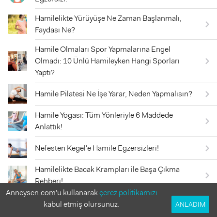
Hamilelikte Yürüyüşe Ne Zaman Başlanmalı,
Faydası Ne?
Hamile Olmaları Spor Yapmalarına Engel
Olmadı: 10 Ünlü Hamileyken Hangi Sporları
Yaptı?
Hamile Pilatesi Ne İşe Yarar, Neden Yapmalısın?
Hamile Yogası: Tüm Yönleriyle 6 Maddede
Anlattık!
Nefesten Kegel'e Hamile Egzersizleri!
Hamilelikte Bacak Krampları ile Başa Çıkma
Rehberi!
Anneysen.com'u kullanarak
çerez politikamızı
Hamilelikte Bel Ağrısı ve Sırt Ağrısına Ne İyi
kabul etmiş olursunuz.
ANLADIM
Gelir?