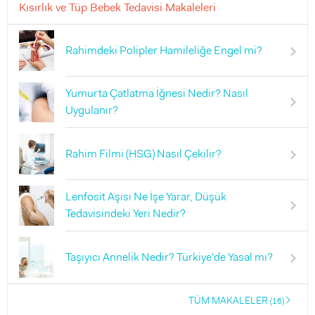
Kısırlık ve Tüp Bebek Tedavisi Makaleleri
Rahimdeki Polipler Hamileliğe Engel mi?
Yumurta Çatlatma İğnesi Nedir? Nasıl
Uygulanır?
Rahim Filmi (HSG) Nasıl Çekilir?
Lenfosit Aşısı Ne İşe Yarar, Düşük
Tedavisindeki Yeri Nedir?
Taşıyıcı Annelik Nedir? Türkiye'de Yasal mı?
TÜM MAKALELER
(16)
right