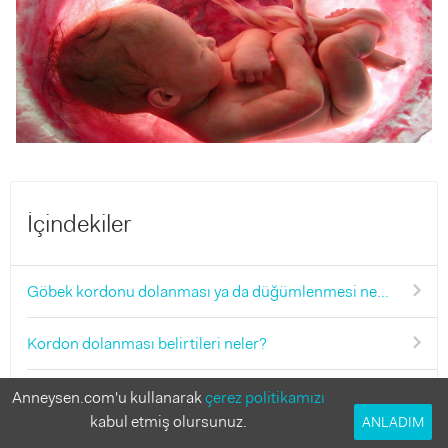
İçindekiler
Göbek kordonu dolanması ya da düğümlenmesi nedir?
Kordon dolanması belirtileri neler?
Kordon dolanması ne sıklıkta görülür?
Anneysen.com'u kullanarak
çerez politikamızı
kabul etmiş olursunuz.
ANLADIM
Kordon dolanması veya düğümlenmesi riskini artıran faktörler neler?