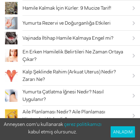
Hamile Kalmak İçin Kürler: 9 Mucize Tarif!
Yumurta Rezervi ve Doğurganlığa Etkileri
Vajinada İltihap Hamile Kalmaya Engel mi?
En Erken Hamilelik Belirtileri Ne Zaman Ortaya
Çıkar?
Kalp Şeklinde Rahim (Arkuat Uterus) Nedir?
Zararı Ne?
Yumurta Çatlatma İğnesi Nedir? Nasıl
Uygulanır?
Aile Planlaması Nedir? Aile Planlaması
Yöntemleri Nelerdir?
Anneysen.com'u kullanarak
çerez politikamızı
kabul etmiş olursunuz.
ANLADIM
Enteresan Hamilelik Belirtileri Nelerdir?