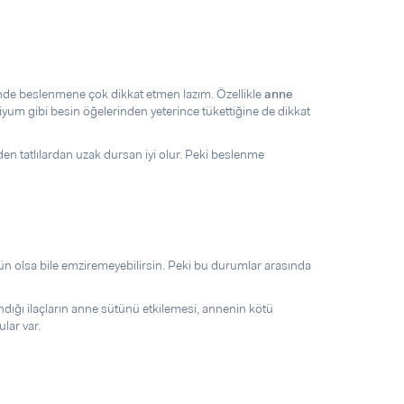
de beslenmene çok dikkat etmen lazım. Özellikle
anne
iyum gibi besin öğelerinden yeterince tükettiğine de dikkat
üzden tatlılardan uzak dursan iyi olur. Peki beslenme
ün olsa bile emziremeyebilirsin. Peki bu durumlar arasında
andığı ilaçların anne sütünü etkilemesi, annenin kötü
lar var.