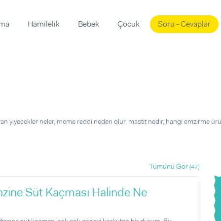
ama
Hamilelik
Bebek
Çocuk
Soru - Cevaplar
Süslemeleri
ama
ta
ı
ı
ısı
 Mekanı
mi)
n yiyecekler neler, meme reddi neden olur, mastit nedir, hangi emzirme ürü
üsleme
i
i
u
Tümünü Gör
(47)
ünü
i
zine Süt Kaçması Halinde Ne