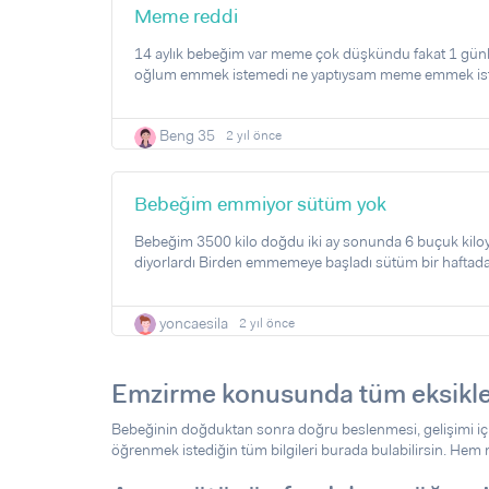
Meme reddi
14 aylık bebeğim var meme çok düşkündu fakat 1 günlüğ
oğlum emmek istemedi ne yaptıysam meme emmek istem
Beng 35
2 yıl önce
Bebeğim emmiyor sütüm yok
Bebeğim 3500 kilo doğdu iki ay sonunda 6 buçuk kiloya ul
diyorlardı Birden emmemeye başladı sütüm bir haftad
yoncaesila
2 yıl önce
Emzirme konusunda tüm eksikler
Bebeğinin doğduktan sonra doğru beslenmesi, gelişimi için
öğrenmek istediğin tüm bilgileri burada bulabilirsin. He