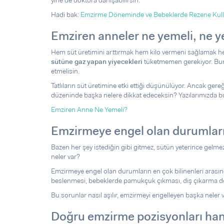
yine de doktora danışabilirsin.
Hadi bak:
Emzirme Döneminde ve Bebeklerde Rezene Kulla
Emziren anneler ne yemeli, ne 
Hem süt üretimini arttırmak hem kilo vermeni sağlamak h
sütüne gaz yapan yiyecekleri
tüketmemen gerekiyor. Bunla
etmelisin.
Tatlıların süt üretimine etki ettiği düşünülüyor. Ancak gereğ
düzeninde başka nelere dikkat edeceksin? Yazılarımızda bu 
Emziren Anne Ne Yemeli?
Emzirmeye engel olan durumları
Bazen her şey istediğin gibi gitmez, sütün yeterince gelm
neler var?
Emzirmeye engel olan durumların en çok bilinenleri arası
beslenmesi, bebeklerde pamukçuk çıkması, diş çıkarma dön
Bu sorunlar nasıl aşılır, emzirmeyi engelleyen başka neler
Doğru emzirme pozisyonları han