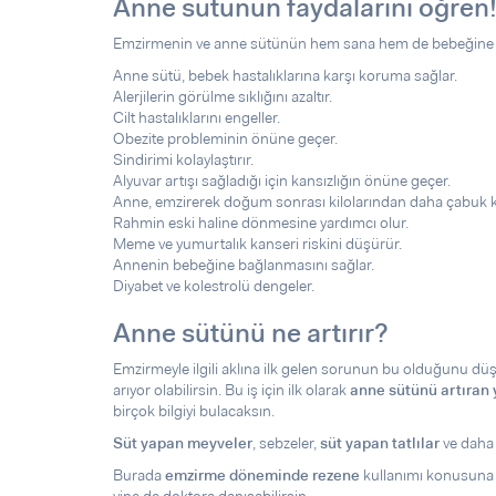
Anne sütünün faydalarını öğren
Emzirmenin ve anne sütünün hem sana hem de bebeğine bi
Anne sütü, bebek hastalıklarına karşı koruma sağlar.
Alerjilerin görülme sıklığını azaltır.
Cilt hastalıklarını engeller.
Obezite probleminin önüne geçer.
Sindirimi kolaylaştırır.
Alyuvar artışı sağladığı için kansızlığın önüne geçer.
Anne, emzirerek doğum sonrası kilolarından daha çabuk ku
Rahmin eski haline dönmesine yardımcı olur.
Meme ve yumurtalık kanseri riskini düşürür.
Annenin bebeğine bağlanmasını sağlar.
Diyabet ve kolestrolü dengeler.
Anne sütünü ne artırır?
Emzirmeyle ilgili aklına ilk gelen sorunun bu olduğunu 
arıyor olabilirsin. Bu iş için ilk olarak
anne sütünü artıran 
birçok bilgiyi bulacaksın.
Süt yapan meyveler
, sebzeler,
süt yapan tatlılar
ve daha 
Burada
emzirme döneminde rezene
kullanımı konusuna d