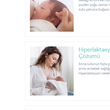
Bebeği emzirirken bo
Sorular ve Yanıtlar
Sorular ve Yanıtlar
yüzden çoğu zaman ta
Eğlence
Makaleler
Makaleler
sütü yalnızca boğaza d
Ürünler
Videolar
Videolar
Sorular ve Yanıtlar
Makaleler
Videolar
Hiperlaktas
Çözümü
Anne sütünün fazla g
anne ve bebek sağlığı
Hiperlaktasyon neden 