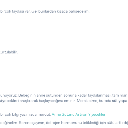
!
rçok faydası var. Gel bunlardan kısaca bahsedelim.
rtulabilir.
düşünüyoruz. Bebeğinin anne sütünden sonuna kadar faydalanması, tam manas
yiyecekleri
araştırarak başlayacağına eminiz. Merak etme, burada
süt yapa
birçok bilgi yazımızda mevcut:
Anne Sütünü Artıran Yiyecekler
eğinelim. Rezene çayının, östrojen hormonunu tetiklediği için sütü arttırdığ