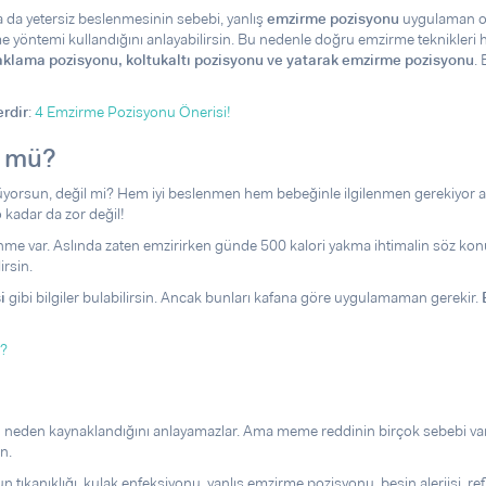
 da yetersiz beslenmesinin sebebi, yanlış
emzirme pozisyonu
uygulaman ola
e yöntemi kullandığını anlayabilirsin. Bu nedenle doğru emzirme teknikleri h
aklama pozisyonu, koltukaltı pozisyonu ve yatarak emzirme pozisyonu
.
erdir
:
4 Emzirme Pozisyonu Önerisi!
n mü?
orsun, değil mi? Hem iyi beslenmen hem bebeğinle ilgilenmen gerekiyor a
 kadar da zor değil!
 var. Aslında zaten emzirirken günde 500 kalori yakma ihtimalin söz kon
irsin.
i
gibi bilgiler bulabilirsin. Ancak bunları kafana göre uygulamaman gerekir.
ı?
 neden kaynaklandığını anlayamazlar. Ama meme reddinin birçok sebebi var.
n.
kanıklığı, kulak enfeksiyonu, yanlış emzirme pozisyonu, besin alerjisi, reflü