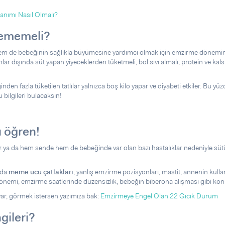
nımı Nasıl Olmalı?
yememeli?
em de bebeğinin sağlıkla büyümesine yardımcı olmak için emzirme dönemin
r dışında süt yapan yiyeceklerden tüketmeli, bol sıvı almalı, protein ve kals
inden fazla tüketilen tatlılar yalnızca boş kilo yapar ve diyabeti etkiler. Bu y
bilgileri bulacaksın!
 öğren!
ez ya da hem sende hem de bebeğinde var olan bazı hastalıklar nedeniyle süt
nda
meme ucu çatlakları
, yanlış emzirme pozisyonları, mastit, annenin kull
emi, emzirme saatlerinde düzensizlik, bebeğin biberona alışması gibi konu
 var, görmek istersen yazımıza bak:
Emzirmeye Engel Olan 22 Gıcık Durum
gileri?