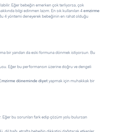
bilir. Eğer bebeğin emerken çok terliyorsa, çok
akkında bilgi edinmen lazım. En sık kullanılan 4
emzirme
 Bu 4 yöntemi deneyerek bebeğinin en rahat olduğu
ma bir yandan da eski formuna dönmek istiyorsun. Bu
usu. Eğer bu performansın üzerine doğru ve dengeli
Emzirme döneminde diyet
yapmak için muhakkak bir
 Eğer bu sorunları fark edip çözüm yolu bulursan
, dil bağı, etrafta bebeğin dikkatini dağıtacak etkenler