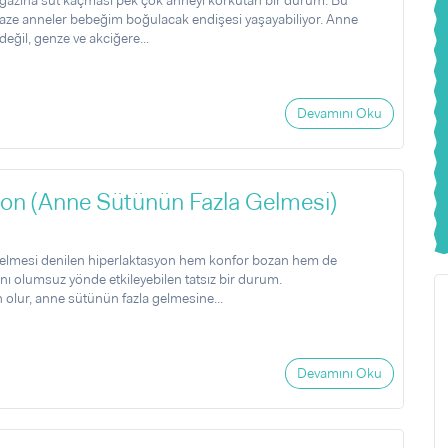
ğazına süt kaçması pek çok anneyi korkutan bir durum. Bu
ze anneler bebeğim boğulacak endişesi yaşayabiliyor. Anne
eğil, genze ve akciğere...
Devamını Oku
yon (Anne Sütünün Fazla Gelmesi)
elmesi denilen hiperlaktasyon hem konfor bozan hem de
nı olumsuz yönde etkileyebilen tatsız bir durum.
olur, anne sütünün fazla gelmesine...
Devamını Oku