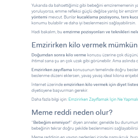
Yukarıda da bahsettiğimiz gibi bebeğini emzirememenin ya
yoruluyorsa, emme refleksi güçlü değilse yanlış bir emzirm
yöntemi
mevcut. Bunlar
kucaklama pozisyonu, ters kuc
konumu bulabilir ve daha iyi beslenmesini sağlayabilirsin.
Hadi bakalım, bu
emzirme pozisyonları ve teknikleri nel
Emzirirken kilo vermek mümkü
Doğumdan sonra kilo verme
konusu üzerine çok düşünüy
ihtimal sana şu an çok uzak gibi görünebilir. Ama aslında o
Emzirirken zayıflama
konusunun temelinde doğru beslenme
beslenme düzeni eklersen, yavaş yavaş ideal kilona erişebil
İnternet üzerinde
emzirirken kilo vermek için diyet listes
diyetisyene başvurman gerekir.
Daha fazla bilgi için:
Emzirirken Zayıflamak İçin Ne Yapmal
Meme reddi neden olur?
“
Bebeğim emmiyor!
” diyen anneler, genelde bu durumun
bebeğinin tekrar doğru şekilde beslenmesini sağlayabilirsi
Meme reddinin en yaygın nedenleri içinde pamukçuk, burun tı