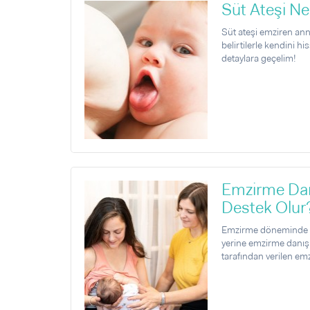
Süt Ateşi Ne
Süt ateşi emziren anne
belirtilerle kendini h
detaylara geçelim!
Emzirme Dan
Destek Olur
Emzirme döneminde y
yerine emzirme danışm
tarafından verilen em