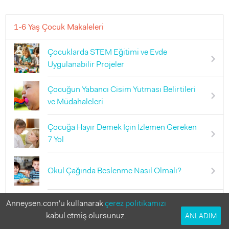
1-6 Yaş Çocuk Makaleleri
Çocuklarda STEM Eğitimi ve Evde
Uygulanabilir Projeler
Çocuğun Yabancı Cisim Yutması Belirtileri
ve Müdahaleleri
Çocuğa Hayır Demek İçin İzlemen Gereken
7 Yol
Okul Çağında Beslenme Nasıl Olmalı?
Çocuğa Zorla Yemek Yedirmek Neden
Anneysen.com'u kullanarak
çerez politikamızı
Yanlış?
kabul etmiş olursunuz.
ANLADIM