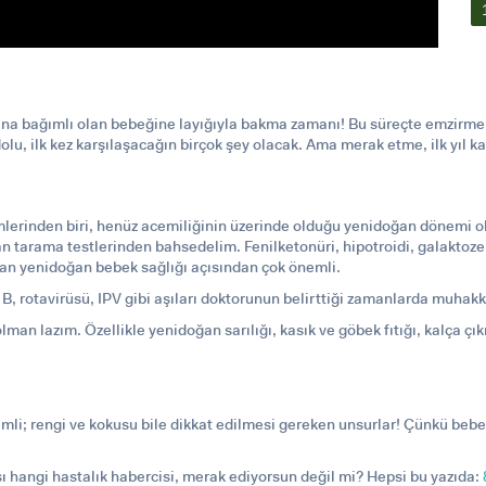
 bağımlı olan bebeğine layığıyla bakma zamanı! Bu süreçte emzirme, sa
 dolu, ilk kez karşılaşacağın birçok şey olacak. Ama merak etme, ilk yıl 
rinden biri, henüz acemiliğinin üzerinde olduğu yenidoğan dönemi olaca
tarama testlerinden bahsedelim. Fenilketonüri, hipotroidi, galaktozemi,
rman yenidoğan bebek sağlığı açısından çok önemli.
 B, rotavirüsü, IPV gibi aşıları doktorunun belirttiği zamanlarda muhak
olman lazım. Özellikle
yenidoğan sarılığı
, kasık ve göbek fıtığı, kalça çı
mli; rengi ve kokusu bile dikkat edilmesi gereken unsurlar! Çünkü bebe
ı hangi hastalık habercisi, merak ediyorsun değil mi? Hepsi bu yazıda: