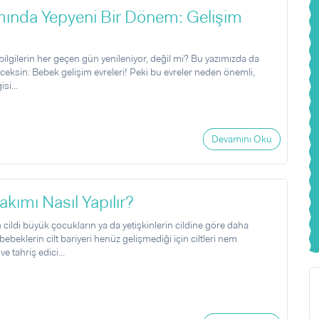
ında Yepyeni Bir Dönem: Gelişim
i bilgilerin her geçen gün yenileniyor, değil mi? Bu yazımızda da
eceksin: Bebek gelişim evreleri! Peki bu evreler neden önemli,
si...
Devamını Oku
kımı Nasıl Yapılır?
cildi büyük çocukların ya da yetişkinlerin cildine göre daha
ebeklerin cilt bariyeri henüz gelişmediği için ciltleri nem
e tahriş edici...