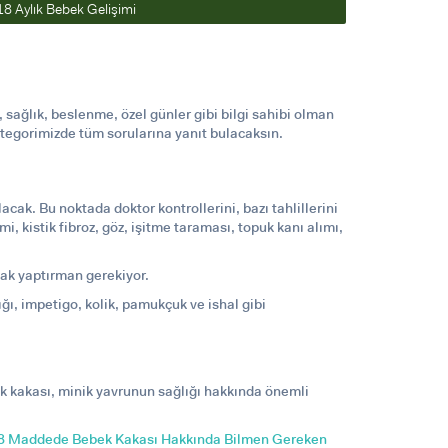
18 Aylık Bebek Gelişimi
ğlık, beslenme, özel günler gibi bilgi sahibi olman
kategorimizde tüm sorularına yanıt bulacaksın.
k. Bu noktada doktor kontrollerini, bazı tahlillerini
 kistik fibroz, göz, işitme taraması, topuk kanı alımı,
kak yaptırman gerekiyor.
kığı, impetigo, kolik, pamukçuk ve ishal gibi
k kakası, minik yavrunun sağlığı hakkında önemli
8 Maddede Bebek Kakası Hakkında Bilmen Gereken