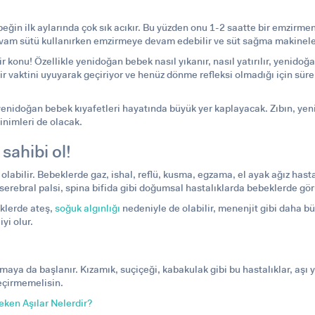
ğin ilk aylarında çok sık acıkır. Bu yüzden onu 1-2 saatte bir emzir
 sütü kullanırken emzirmeye devam edebilir ve süt sağma makinelerini
konu! Özellikle yenidoğan bebek nasıl yıkanır, nasıl yatırılır, yenidoğ
vaktini uyuyarak geçiriyor ve henüz dönme refleksi olmadığı için sürek
enidoğan bebek kıyafetleri hayatında büyük yer kaplayacak. Zıbın, yeni
inimleri de olacak.
sahibi ol!
olabilir. Bebeklerde gaz, ishal, reflü, kusma, egzama, el ayak ağız hastal
serebral palsi, spina bifida gibi doğumsal hastalıklarda bebeklerde gör
klerde ateş
,
soğuk algınlığı
nedeniyle de olabilir, menenjit gibi daha 
yi olur.
ılmaya da başlanır. Kızamık, suçiçeği, kabakulak gibi bu hastalıklar, aşı 
geçirmemelisin.
ken Aşılar Nelerdir?