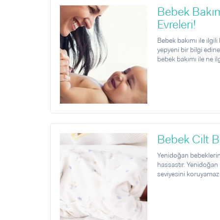
Sorular ve Yanıtlar
Sorular ve Yanıtlar
Bebek Bakım
Eğlence
Makaleler
Makaleler
Evreleri!
Ürünler
Videolar
Videolar
Bebek bakımı ile ilgil
yepyeni bir bilgi edin
Sorular ve Yanıtlar
bebek bakımı ile ne ilgi
Makaleler
Videolar
Bebek Cilt Ba
Yenidoğan bebeklerin 
hassastır. Yenidoğan b
seviyesini koruyamaz v