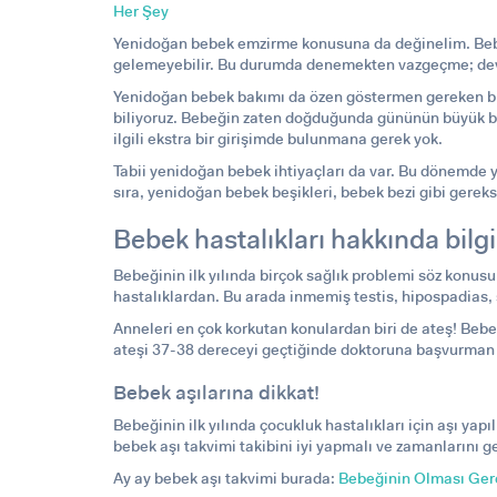
Her Şey
Yenidoğan bebek emzirme
konusuna da değinelim. Bebe
gelemeyebilir. Bu durumda denemekten vazgeçme; devam
Yenidoğan bebek bakımı
da özen göstermen gereken bir 
biliyoruz. Bebeğin zaten doğduğunda gününün büyük bir 
ilgili ekstra bir girişimde bulunmana gerek yok.
Tabii yenidoğan bebek ihtiyaçları da var. Bu dönemde y
sıra, yenidoğan bebek beşikleri, bebek bezi gibi gereks
Bebek hastalıkları hakkında bilgi 
Bebeğinin ilk yılında birçok sağlık problemi söz konusu 
hastalıklardan. Bu arada inmemiş testis, hipospadias, 
Anneleri en çok korkutan konulardan biri de ateş!
Bebe
ateşi 37-38 dereceyi geçtiğinde doktoruna başvurman i
Bebek aşılarına dikkat!
Bebeğinin ilk yılında çocukluk hastalıkları için aşı yap
bebek aşı takvimi
takibini iyi yapmalı ve zamanlarını 
Ay ay bebek aşı takvimi burada:
Bebeğinin Olması Gere