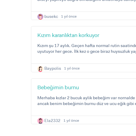
busekc
1 yıl önce
Kızım karanlıktan korkuyor
Kızım şu 17 aylık. Geçen hafta normal rutin saatin
uyutuyor her gece. İlk kez o gece biraz huysuzluk ya
Baypolis
1 yıl önce
Bebeğimin burnu
Merhaba kızlar 2 bucuk aylik bebeğim var nornalde 
ancak benim bebeğimin burnu düz ve ucu eğik gibi e
Ela2332
1 yıl önce