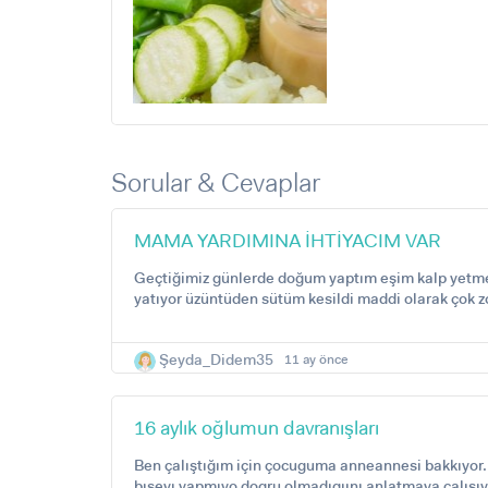
Sorular & Cevaplar
MAMA YARDIMINA İHTİYACIM VAR
Geçtiğimiz günlerde doğum yaptım eşim kalp yetmez
yatıyor üzüntüden sütüm kesildi maddi olarak çok 
Şeyda_Didem35
11 ay önce
16 aylık oğlumun davranışları
Ben çalıştığım için çocuguma anneannesi bakkıyor. 
bıseyı yapmıyo dogru olmadıgıını anlatmaya calısıy