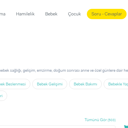
ama
Hamilelik
Bebek
Çocuk
Soru - Cevaplar
Süslemeleri
ama
ta
ı
ı
ısı
 Mekanı
mi)
bebek sağlığı, gelişim, emzirme, doğum sonrası anne ve özel günlere dair her
üsleme
i
ek Beslenmesi
Bebek Gelişimi
Bebek Bakımı
Bebekle Y
i
u
ri
ünü
i
Tümünü Gör
(503)