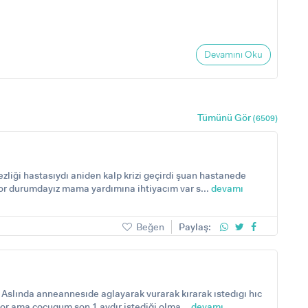
Devamını Oku
Tümünü Gör
(6509)
liği hastasıydı aniden kalp krizi geçirdi şuan hastanede
zor durumdayız mama yardımına ihtiyacım var s...
devamı
Beğen
Paylaş:
Aslında anneannesıde aglayarak vurarak kırarak ıstedıgı hıc
or ama çocugum son 1 aydır istediği olma...
devamı