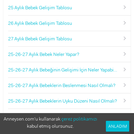
25 Aylık Bebek Gelişim Tablosu
26 Aylık Bebek Gelişim Tablosu
27 Aylık Bebek Gelişim Tablosu
25-26-27 Aylık Bebek Neler Yapar?
25-26-27 Aylık Bebeğinin Gelişimi İçin Neler Yapabilirsin?
25-26-27 Aylık Bebeklerin Beslenmesi Nasıl Olmalı?
25-26-27 Aylık Bebeklerin Uyku Düzeni Nasıl Olmalı?
25-26-27 Aylık Bebek Tuvalet Eğitimi İçin Hazır mıdır?
Anneysen.com'u kullanarak
çerez politikamızı
kabul etmiş olursunuz.
ANLADIM
25-26-27 Aylık Bebek Hakkında Mutlaka Bilmen Gerekenler