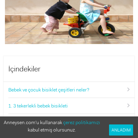
İçindekiler
Bebek ve çocuk bisiklet çeşitleri neler?
1. 3 tekerlekli bebek bisikleti
Taşıma kapasitesi kaç kg?
Anneysen.com'u kullanarak
çerez politikamızı
kabul etmiş olursunuz.
ANLADIM
Ne kadar süre kullanabilirsin?