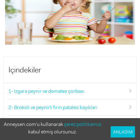
İçindekiler
1- Izgara peynir ve domates çorbası
2- Brokoli ve peynirli fırın patates kayıkları
3- Bol malzemeli fırın patates
Anneysen.com'u kullanarak
çerez politikamızı
kabul etmiş olursunuz.
ANLADIM
4- Tavuklu erişte