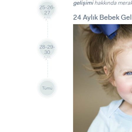
Sorular ve Yanıtlar
Sorular ve Yanıtlar
gelişimi
hakkında merak 
25-26-
Eğlence
Makaleler
Makaleler
27
24 Aylık Bebek Ge
Ürünler
Videolar
Videolar
Aylık
Sorular ve Yanıtlar
Makaleler
28-29-
Videolar
30
Aylık
Tümü