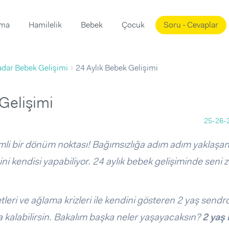
ama
Hamilelik
Bebek
Çocuk
Soru - Cevaplar
Süslemeleri
ama
adar Bebek Gelişimi
24 Aylık Bebek Gelişimi
ta
ı
ı
ısı
Gelişimi
 Mekanı
mi)
25-26-
üsleme
i
emli bir dönüm noktası! Bağımsızlığa adım adım yaklaşa
i
ni kendisi yapabiliyor. 24 aylık bebek gelişiminde seni z
u
ünü
i
eri ve ağlama krizleri ile kendini gösteren 2 yaş send
alabilirsin. Bakalım başka neler yaşayacaksın?
2 yaş