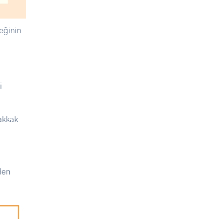
eğinin
i
akkak
den