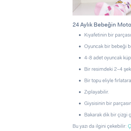
24 Aylık Bebeğin Moto
Kıyafetinin bir parçası
Oyuncak bir bebeği be
4-8 adet oyuncak küpl
Bir resimdeki 2–4 şekli
Bir topu eliyle fırlatara
Zıplayabilir.
Giysisinin bir parçasın
Bakarak dik bir çizgi çi
Bu yazı da ilgini çekebilir:
Ç