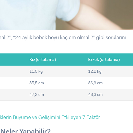
malı?”, “24 aylık bebek boyu kaç cm olmalı?” gibi sorularını
Kız (ortalama)
Erkek (ortalama)
11,5 kg
12,2 kg
85,5 cm
86,9 cm
47,2 cm
48,3 cm
lerin Büyüme ve Gelişimini Etkileyen 7 Faktör
Neler Yapabilir?