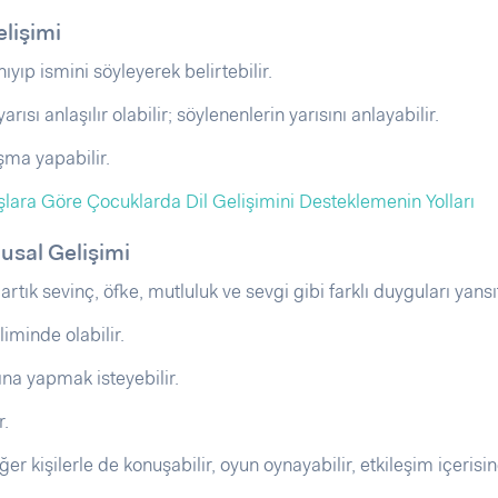
elişimi
ıyıp ismini söyleyerek belirtebilir.
rısı anlaşılır olabilir; söylenenlerin yarısını anlayabilir.
şma yapabilir.
şlara Göre Çocuklarda Dil Gelişimini Desteklemenin Yolları
usal Gelişimi
rtık sevinç, öfke, mutluluk ve sevgi gibi farklı duyguları yansıt
liminde olabilir.
ına yapmak isteyebilir.
r.
er kişilerle de konuşabilir, oyun oynayabilir, etkileşim içerisi