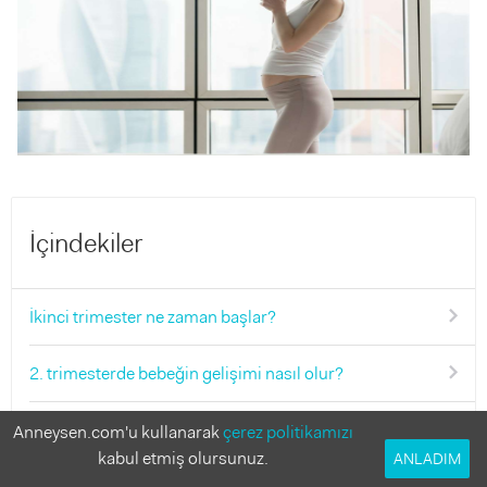
İçindekiler
İkinci trimester ne zaman başlar?
2. trimesterde bebeğin gelişimi nasıl olur?
Gebelikte ikinci trimester’de annedeki değişiklikler neler?
Anneysen.com'u kullanarak
çerez politikamızı
kabul etmiş olursunuz.
ANLADIM
Hamilelikte ikinci 3 ayda yapılmaması gerekenler neler?