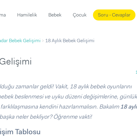
ama
Hamilelik
Bebek
Çocuk
Soru - Cevaplar
Süslemeleri
ama
adar Bebek Gelişimi
18 Aylık Bebek Gelişimi
ta
ı
ı
ısı
Gelişimi
 Mekanı
mi)
üsleme
i
lduğu zamanlar geldi! Vakit, 18 aylık bebek oyunlarını
i
 bebek beslenmesi ve uyku düzeni değişimlerine, günlü
u
n farklılaşmasına kendini hazırlanmalısın. Bakalım
18 ayl
ünü
i
başka neler bekliyor? Öğrenme vakti!
lişim Tablosu