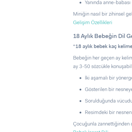
Yanında anne-babası o
Miniğin nasıl bir zihinsel 
Gelişim Özellikleri
18 Aylık Bebeğin Dil G
“18 aylık bebek kaç kelim
Bebeğin her geçen ay kelim
ay 3-50 sözcükle konuşabilir
İki aşamalı bir yönerg
Gösterilen bir nesneye
Sorulduğunda vücudund
Resimdeki bir nesnenin
Çocuğunla zannettiğinden ç