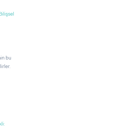
ilişsel
nin bu
irler.
li: