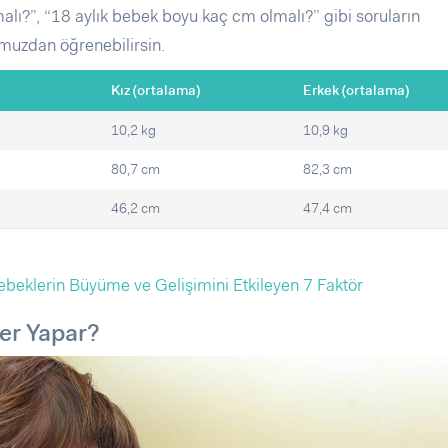
malı?”, “18 aylık bebek boyu kaç cm olmalı?” gibi soruların
omuzdan öğrenebilirsin.
Kız (ortalama)
Erkek (ortalama)
10,2 kg
10,9 kg
80,7 cm
82,3 cm
46,2 cm
47,4 cm
ebeklerin Büyüme ve Gelişimini Etkileyen 7 Faktör
er Yapar?