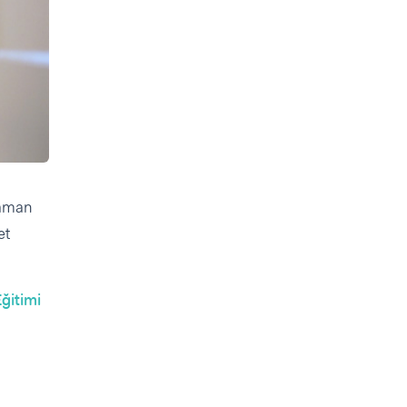
zaman
et
ğitimi