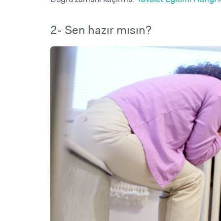
2- Sen hazır mısın?