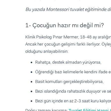
Bu yazıda Montessori tuvalet eğitiminde di
1- Çocuğun hazır mı değil mi?
Klinik Psikolog Pınar Mermer, 18-48 ay aralığın
Ancak her çocuğun gelişimi farklı ilerliyor. Öyl
olduğunu anlayabilirsin:
Rahatça, destek almadan yürüyorsa,
Öğrendiği bazı kelimelerle kendini ifade e
Basit komutları gerçekleştirebiliyorsa,
Bezi ıslandığında rahatsızlık duyuyor ve s
Bezi gün içinde en az 2-3 saat kuru kalıyor
Doğru zamanı kaçırma:
Tuvalet Eğitimi Hangi 