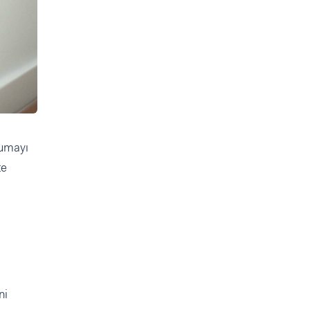
kumayı
te
ni