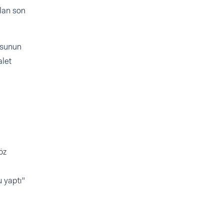
olan son
usunun
let
öz
i
 yaptı"