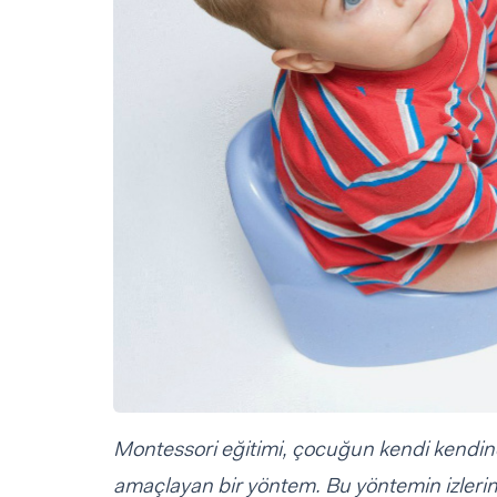
Sorular ve Yanıtlar
Sorular ve Yanıtlar
Eğlence
Makaleler
Makaleler
Ürünler
Videolar
Videolar
Sorular ve Yanıtlar
Makaleler
Videolar
Montessori eğitimi, çocuğun kendi kendin
amaçlayan bir yöntem. Bu yöntemin izlerin