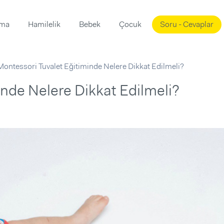
ama
Hamilelik
Bebek
Çocuk
Soru - Cevaplar
Süslemeleri
ama
Montessori Tuvalet Eğitiminde Nelere Dikkat Edilmeli?
ta
ı
ı
ısı
nde Nelere Dikkat Edilmeli?
 Mekanı
mi)
üsleme
i
i
u
ünü
i