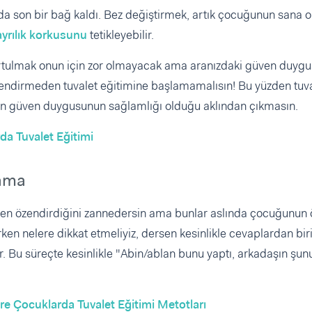
nda son bir bağ kaldı. Bez değiştirmek, artık çocuğunun sana 
ayrılık korkusunu
tetikleyebilir.
tulmak onun için zor olmayacak ama aranızdaki güven duyg
endirmeden tuvalet eğitimine başlamamalısın! Bu yüzden tuva
nin güven duygusunun sağlamlığı olduğu aklından çıkmasın.
a Tuvalet Eğitimi
lama
 Sen özendirdiğini zannedersin ama bunlar aslında çocuğunun 
rken nelere dikkat etmeliyiz, dersen kesinlikle cevaplardan bir
 Bu süreçte kesinlikle "Abin/ablan bunu yaptı, arkadaşın şunu
öre Çocuklarda Tuvalet Eğitimi Metotları