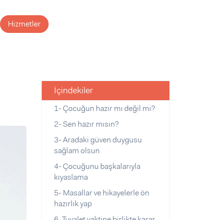
Hizmetler
İçindekiler
1- Çocuğun hazır mı değil mi?
2- Sen hazır mısın?
3- Aradaki güven duygusu
sağlam olsun
4- Çocuğunu başkalarıyla
kıyaslama
5- Masallar ve hikayelerle ön
hazırlık yap
6. Tuvalet vaktine birlikte karar