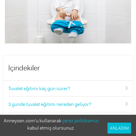
İçindekiler
Tuvalet eğitimi kaç gün sürer?
3 günde tuvalet eğitimi nereden geliyor?
3 yaşındaki çocuğa tuvalet eğitimi nasıl verilir?
Anneysen.com'u kullanarak
çerez politikamızı
kabul etmiş olursunuz.
ANLADIM
3 gün kuralında 1. gün: Kalitesiz bez kullan