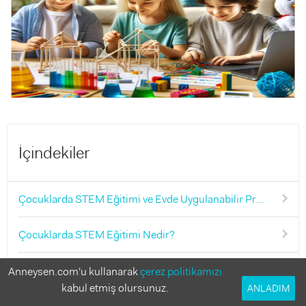
İçindekiler
Çocuklarda STEM Eğitimi ve Evde Uygulanabilir Projeler
Çocuklarda STEM Eğitimi Nedir?
Evde Uygulanabilir STEM Projeleri
Anneysen.com'u kullanarak
çerez politikamızı
kabul etmiş olursunuz.
ANLADIM
Çocuklar İçin Bilim Projeleri