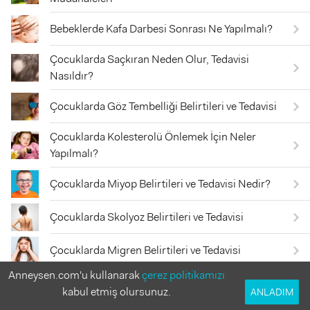
Bebeklerde Kafa Darbesi Sonrası Ne Yapılmalı?
Çocuklarda Saçkıran Neden Olur, Tedavisi
Nasıldır?
Çocuklarda Göz Tembelliği Belirtileri ve Tedavisi
Çocuklarda Kolesterolü Önlemek İçin Neler
Yapılmalı?
Çocuklarda Miyop Belirtileri ve Tedavisi Nedir?
Çocuklarda Skolyoz Belirtileri ve Tedavisi
Çocuklarda Migren Belirtileri ve Tedavisi
Anneysen.com'u kullanarak
çerez politikamızı
Bebeklerde Kafa Travması Neden Olur, Belirtileri
kabul etmiş olursunuz.
ANLADIM
Neler?