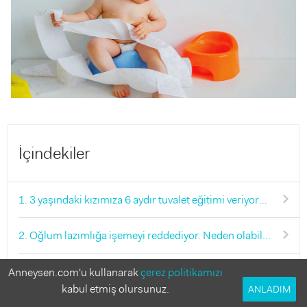
İçindekiler
1. 3 yaşındaki kızımıza 6 aydır tuvalet eğitimi veriyoruz. Gittikçe daha da kötüleşiyor, neden olabilir?
2. Oğlum lazımlığa işemeyi reddediyor. Neden olabilir?
3. Beş yaşındaki kızım altına işemeye başladı ve tuvalete gitmeyi reddediyor. Ne yapabilirim?
Anneysen.com'u kullanarak
çerez politikamızı
kabul etmiş olursunuz.
ANLADIM
4. Oğlum 3,5 yaşında ve bezini çıkarır çıkarmaz, hemen altına yapıyor. Ne yapmalıyız?