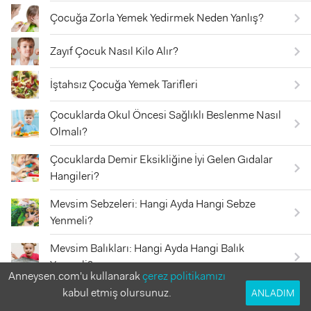
Çocuğa Zorla Yemek Yedirmek Neden Yanlış?
Zayıf Çocuk Nasıl Kilo Alır?
İştahsız Çocuğa Yemek Tarifleri
Çocuklarda Okul Öncesi Sağlıklı Beslenme Nasıl
Olmalı?
Çocuklarda Demir Eksikliğine İyi Gelen Gıdalar
Hangileri?
Mevsim Sebzeleri: Hangi Ayda Hangi Sebze
Yenmeli?
Mevsim Balıkları: Hangi Ayda Hangi Balık
Yenmeli?
Anneysen.com'u kullanarak
çerez politikamızı
kabul etmiş olursunuz.
ANLADIM
Çocuklar İçin Kurabiye Tarifleri-Şekilli ve Sağlıklı!