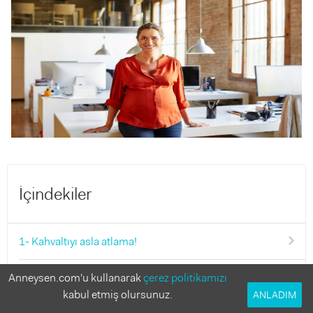
İçindekiler
1- Kahvaltıyı asla atlama!
2- Giyimine özen göster!
Anneysen.com'u kullanarak
çerez politikamızı
kabul etmiş olursunuz.
ANLADIM