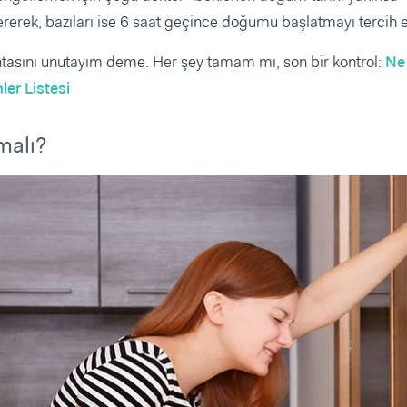
ererek, bazıları ise 6 saat geçince doğumu başlatmayı tercih e
sını unutayım deme. Her şey tamam mı, son bir kontrol:
Ne
er Listesi
malı?