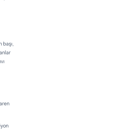
n başı,
anlar
ıvı
baren
iyon