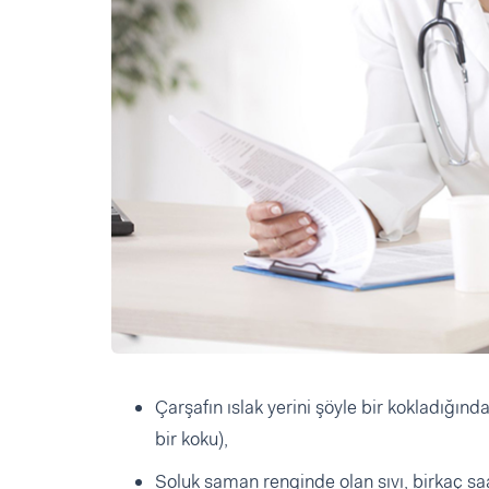
Çarşafın ıslak yerini şöyle bir kokladığın
bir koku),
Soluk saman renginde olan sıvı, birkaç s