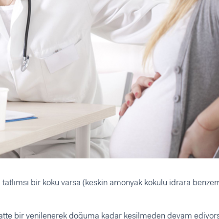
da tatlımsı bir koku varsa (keskin amonyak kokulu idrara benz
aatte bir yenilenerek doğuma kadar kesilmeden devam ediyor