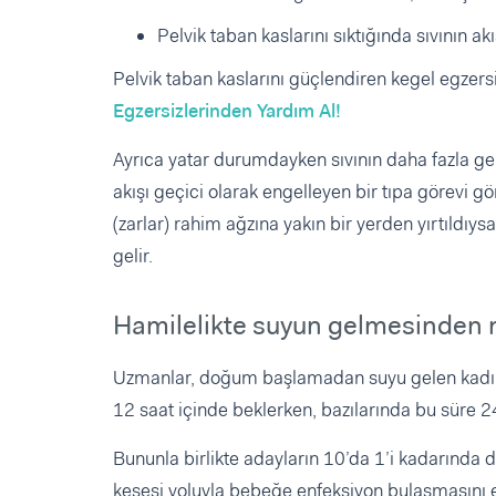
Pelvik taban kaslarını sıktığında sıvının a
Pelvik taban kaslarını güçlendiren kegel egze
Egzersizlerinden Yardım Al!
Ayrıca yatar durumdayken sıvının daha fazla gel
akışı geçici olarak engelleyen bir tıpa görevi 
(zarlar) rahim ağzına yakın bir yerden yırtıldı
gelir.
Hamilelikte suyun gelmesinden 
Uzmanlar, doğum başlamadan suyu gelen kadınla
12 saat içinde beklerken, bazılarında bu süre 24
Bununla birlikte adayların 10’da 1’i kadarında
kesesi yoluyla bebeğe enfeksiyon bulaşmasını 