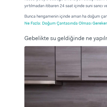
yırtılmadan itibaren 24 saat içinde suni sancı v
Bunca hengamenin içinde aman ha doğum çanta
Ne Fazla: Doğum Çantasında Olması Gerekenl
Gebelikte su geldiğinde ne yapıl