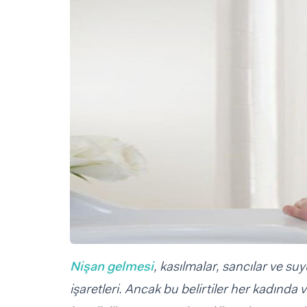
Sorular ve Yanıtlar
Sorular ve Yanıtlar
Eğlence
Makaleler
Makaleler
Ürünler
Videolar
Videolar
Sorular ve Yanıtlar
Makaleler
Videolar
Nişan gelmesi
, kasılmalar, sancılar ve s
işaretleri. Ancak bu belirtiler her kadında 