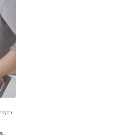
emeyen
sa,