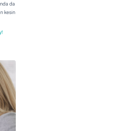
sında da
an kesin
y!