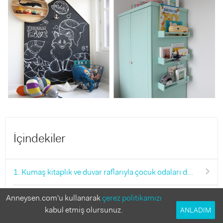
İçindekiler
1. Kumaş kitaplık ve duvar raflarıyla çocuk odaları derli toplu
2. Çocuk kitapları ve aksesuarlarını raf düzenleyicilere teslim et
Anneysen.com'u kullanarak
çerez politikamızı
kabul etmiş olursunuz.
ANLADIM