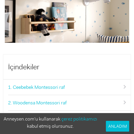
İçindekiler
1. Ceebebek Montessori raf
2. Woodensa Montessori raf
3. Decomira Montessori raf
Anneysen.com'u kullanarak
çerez politikamızı
kabul etmiş olursunuz.
ANLADIM
4. UE Montessori kitaplık raf