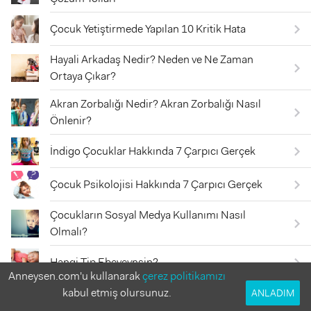
Çocuk Yetiştirmede Yapılan 10 Kritik Hata
Hayali Arkadaş Nedir? Neden ve Ne Zaman
Ortaya Çıkar?
Akran Zorbalığı Nedir? Akran Zorbalığı Nasıl
Önlenir?
İndigo Çocuklar Hakkında 7 Çarpıcı Gerçek
Çocuk Psikolojisi Hakkında 7 Çarpıcı Gerçek
Çocukların Sosyal Medya Kullanımı Nasıl
Olmalı?
Hangi Tip Ebeveynsin?
Anneysen.com'u kullanarak
çerez politikamızı
Gözde Erdoğan'dan Çocuğuna Söyleyeceğin 10
kabul etmiş olursunuz.
ANLADIM
Cümle!