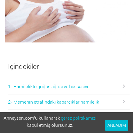
İçindekiler
1- Hamilelikte göğüs ağrısı ve hassasiyet
2- Memenin etrafındaki kabarcıklar hamilelik
3- Gebelikte memelerin yumuşaması
Anneysen.com'u kullanarak
çerez politikamızı
kabul etmiş olursunuz.
ANLADIM
4- Hamilelikte göğüs büyümesi