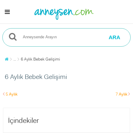
ARA
...
6 Aylık Bebek Gelişimi
6 Aylık Bebek Gelişimi
5
Aylık
7
Aylık
left
right
İçindekiler