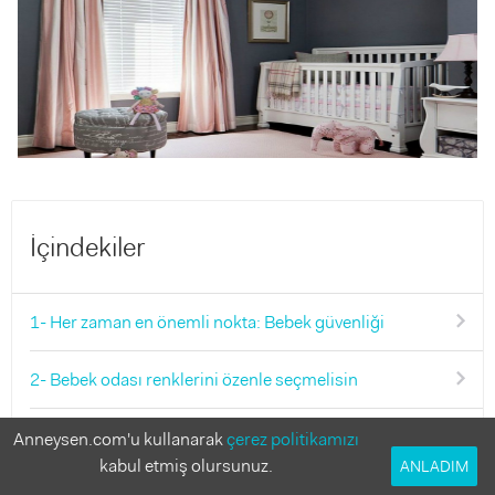
İçindekiler
1- Her zaman en önemli nokta: Bebek güvenliği
2- Bebek odası renklerini özenle seçmelisin
3- Bebek odası aydınlatması her şeyi değiştirebilir
Anneysen.com'u kullanarak
çerez politikamızı
kabul etmiş olursunuz.
ANLADIM
4- Bebek odası halısı seçimi önemli