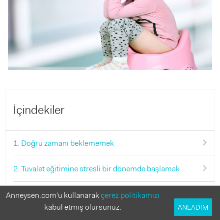
İçindekiler
1. Doğru zamanı beklememek
2. Tuvalet eğitimine stresli bir dönemde başlamak
3. Çocuğu kendi haline bırakmak
Anneysen.com'u kullanarak
çerez politikamızı
kabul etmiş olursunuz.
ANLADIM
4. Sabırsız olmak