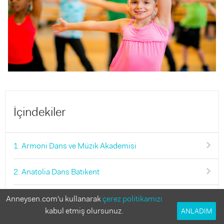
İçindekiler
1. Armoni Dans ve Müzik Akademisi
2. Anatolia Dans Batıkent
3. The Dance Company
Anneysen.com'u kullanarak
çerez politikamızı
kabul etmiş olursunuz.
ANLADIM
4. Olga Bale