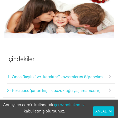
İçindekiler
1- Önce "kişilik" ve "karakter" kavramlarını öğrenelim.
2- Peki çocuğunun kişilik bozukluğu yaşamaması için neler yapmalısın?
Anneysen.com'u kullanarak
çerez politikamızı
Çocuğunu büyütürken doğru sandığın küçücük
kabul etmiş olursunuz.
ANLADIM