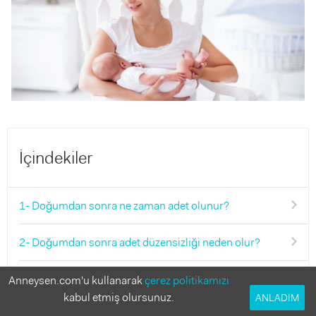
İçindekiler
1- Doğumdan sonra ne zaman adet olunur?
2- Doğumdan sonra adet düzensizliği neden olur?
3- Doğumdan sonra ilk adet kaç gün sürer?
Anneysen.com'u kullanarak
çerez politikamızı
kabul etmiş olursunuz.
ANLADIM
4- Doğumdan sonra adet olmadan hamile kalınır mı?