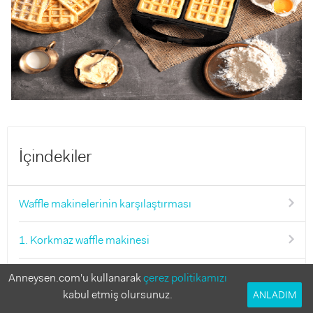
İçindekiler
Waffle makinelerinin karşılaştırması
1. Korkmaz waffle makinesi
2. Fakir waffle makinesi
Anneysen.com'u kullanarak
çerez politikamızı
kabul etmiş olursunuz.
ANLADIM
3. Karaca waffle makinesi