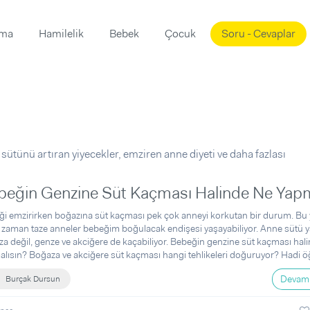
ama
Hamilelik
Bebek
Çocuk
Soru - Cevaplar
Süslemeleri
ama
ta
ı
ı
ısı
 Mekanı
mi)
ütünü artıran yiyecekler, emziren anne diyeti ve daha fazlası
üsleme
i
beğin Genzine Süt Kaçması Halinde Ne Yapm
i
i emzirirken boğazına süt kaçması pek çok anneyi korkutan bir durum. Bu
u
zaman taze anneler bebeğim boğulacak endişesi yaşayabiliyor. Anne sütü y
a değil, genze ve akciğere de kaçabiliyor. Bebeğin genzine süt kaçması hal
ünü
i
lısın? Boğaza ve akciğere süt kaçması hangi tehlikeleri doğuruyor? Hadi ö
Devamı
Burçak Dursun