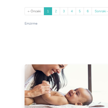
(current)
← Önceki
1
2
3
4
5
6
Sonraki 
Emzirme