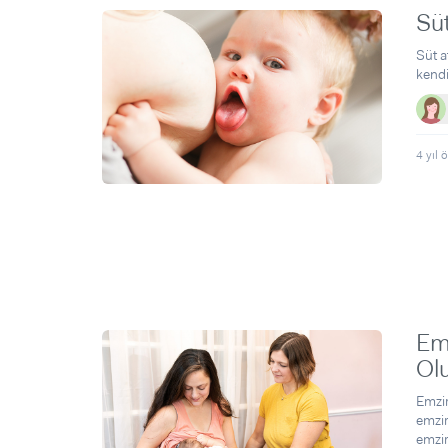
Süt
Süt a
kendi
4 yıl 
Em
Ol
Emzir
emzir
emzir