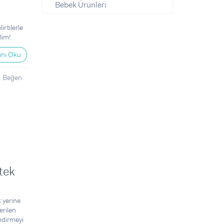
Bebek Ürünleri
irtilerle
lim!
nı Oku
Beğen
tek
 yerine
erilen
ndirmeyi