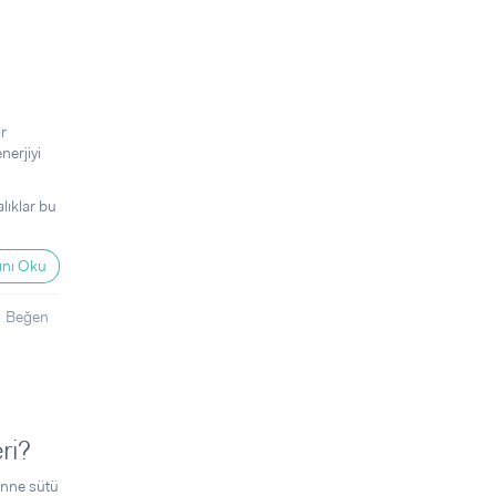
r
erjiyi
lıklar bu
nı Oku
Beğen
ri?
Anne sütü