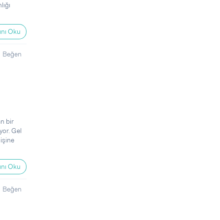
lığı
nı Oku
Beğen
n bir
yor. Gel
işine
nı Oku
Beğen