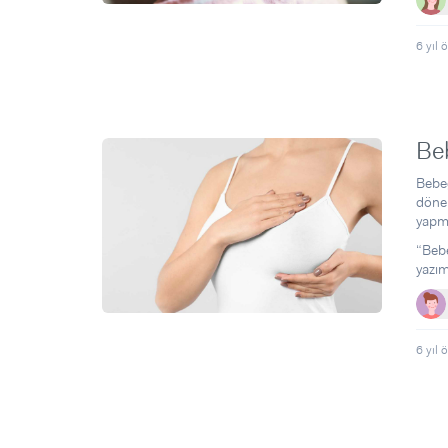
6 yıl 
Be
Bebeğ
dönem
yapma
“Bebe
yazım
6 yıl 