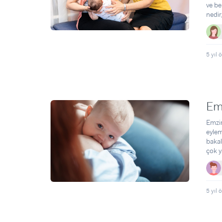
ve be
nedir,
5 yıl 
Emz
Emzir
eylem
bakal
çok y
5 yıl 