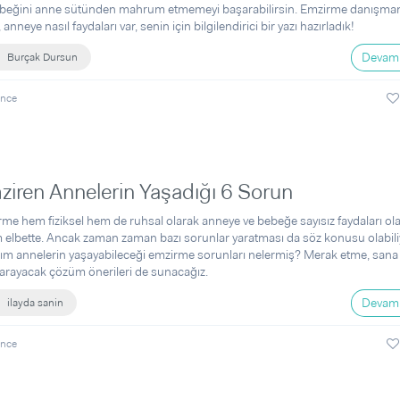
beğini anne sütünden mahrum etmemeyi başarabilirsin. Emzirme danışman
 anneye nasıl faydaları var, senin için bilgilendirici bir yazı hazırladık!
Devamı
Burçak Dursun
önce
iren Annelerin Yaşadığı 6 Sorun
me hem fiziksel hem de ruhsal olarak anneye ve bebeğe sayısız faydaları ola
 elbette. Ancak zaman zaman bazı sorunlar yaratması da söz konusu olabili
ım annelerin yaşayabileceği emzirme sorunları nelermiş? Merak etme, sana 
arayacak çözüm önerileri de sunacağız.
Devamı
ilayda sanin
önce