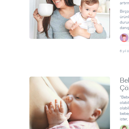
artır
Birço
ürünl
durum
danış
6 yıl 
Beb
Çö
"Bebe
olabi
olabi
bebeğ
ister