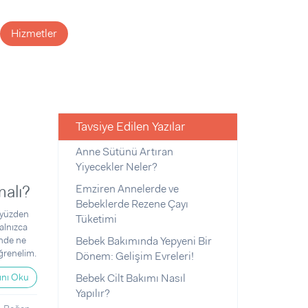
Hizmetler
Tavsiye Edilen Yazılar
Anne Sütünü Artıran
Yiyecekler Neler?
alı?
Emziren Annelerde ve
Bebeklerde Rezene Çayı
 yüzden
Tüketimi
alnızca
inde ne
Bebek Bakımında Yepyeni Bir
ğrenelim.
Dönem: Gelişim Evreleri!
nı Oku
Bebek Cilt Bakımı Nasıl
Yapılır?