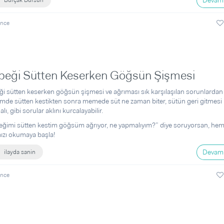
Devamı
Burçak Dursun
önce
beği Sütten Keserken Göğsün Şişmesi
i sütten keserken göğsün şişmesi ve ağrıması sık karşılaşılan sorunlardan 
de sütten kestikten sonra memede süt ne zaman biter, sütün geri gitmesi 
lı, gibi sorular aklını kurcalayabilir.
ğimi sütten kestim göğsüm ağrıyor, ne yapmalıyım?” diye soruyorsan, he
ızı okumaya başla!
Devamı
ilayda sanin
önce