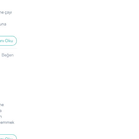
ne çayı
runa
nı Oku
Beğen
ne
a
n
li emmek