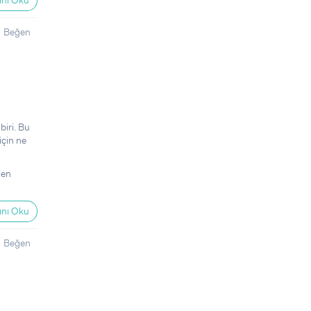
nı Oku
Beğen
biri. Bu
için ne
men
nı Oku
Beğen