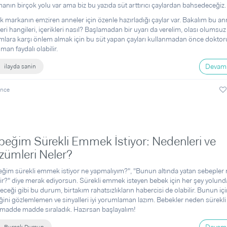
manın birçok yolu var ama biz bu yazıda süt arttırıcı çaylardan bahsedeceğiz.
k markanın emziren anneler için özenle hazırladığı çaylar var. Bakalım bu an
eri hangileri, içerikleri nasıl? Başlamadan bir uyarı da verelim, olası olumsuz
lara karşı önlem almak için bu süt yapan çayları kullanmadan önce dokto
man faydalı olabilir.
Devamı
ilayda sanin
önce
eğim Sürekli Emmek İstiyor: Nedenleri ve
zümleri Neler?
ğim sürekli emmek istiyor ne yapmalıyım?", "Bunun altında yatan sebepler 
lir?" diye merak ediyorsun. Sürekli emmek isteyen bebek için her şey yolund
leceği gibi bu durum, birtakım rahatsızlıkların habercisi de olabilir. Bunun içi
ini gözlemlemen ve sinyalleri iyi yorumlaman lazım. Bebekler neden sürek
, madde madde sıraladık. Hazırsan başlayalım!