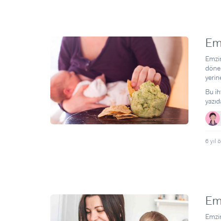
Emz
Emzir
dönem
yerin
Bu ih
yazıd
6 yıl 
Emz
Emzir