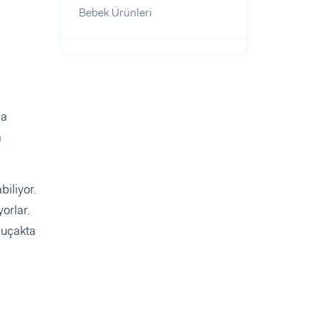
Bebek Ürünleri
da
a
biliyor.
orlar.
 uçakta