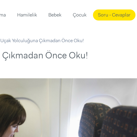
ama
Hamilelik
Bebek
Çocuk
Soru - Cevaplar
Süslemeleri
ama
 Uçak Yolculuğuna Çıkmadan Önce Oku!
ta
ı
ı
ısı
a Çıkmadan Önce Oku!
 Mekanı
mi)
üsleme
i
i
u
ünü
i