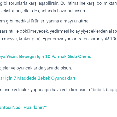
i sorunlarla karşılaşabilirsin. Bu ihtimaline karşı bol mikta
ğin ekstra poşetler de çantanda hazır bulunsun.
krem gibi medikal ürünleri yanına almayı unutma.
sarsıntı ile dökülmeyecek, yedirmesi kolay yiyeceklerden al (
n meyve, kraker gibi). Eğer emziriyorsan zaten sorun yok! 10
ya Yesin: Bebeğin İçin 10 Parmak Gıda Önerisi
bjeler ve oyuncaklar da yanında olsun.
ar İçin 7 Maddede Bebek Oyuncakları
an önce yolculuk yapacağın hava yolu firmasının "bebek bagaj
tası Nasıl Hazırlanır?"