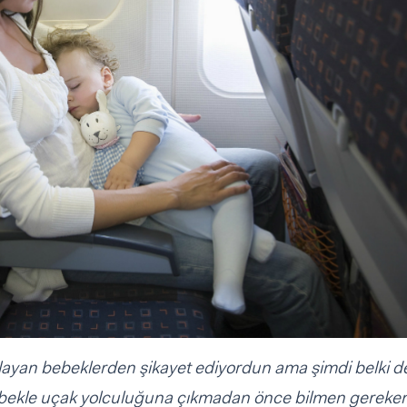
yan bebeklerden şikayet ediyordun ama şimdi belki d
ebekle uçak yolculuğuna çıkmadan önce bilmen gereken