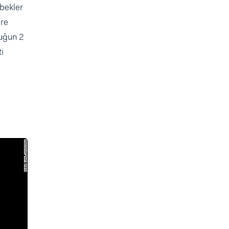
ebekler
ere
cuğun 2
i