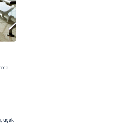
irme
i, uçak