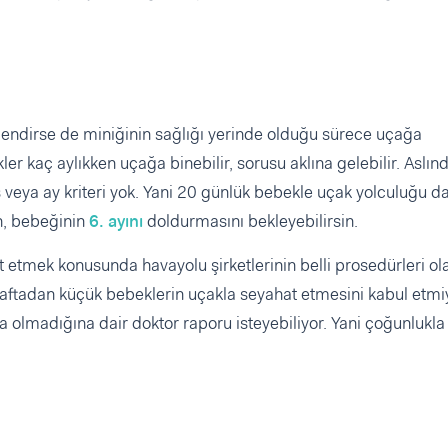
lendirse de miniğinin sağlığı yerinde olduğu sürece uçağa
 kaç aylıkken uçağa binebilir, sorusu aklına gelebilir. Aslın
 veya ay kriteri yok. Yani 20 günlük bebekle uçak yolculuğu d
en, bebeğinin
6. ayını
doldurmasını bekleyebilirsin.
 etmek konusunda havayolu şirketlerinin belli prosedürleri ola
 haftadan küçük bebeklerin uçakla seyahat etmesini kabul etmiy
a olmadığına dair doktor raporu isteyebiliyor. Yani çoğunlukla