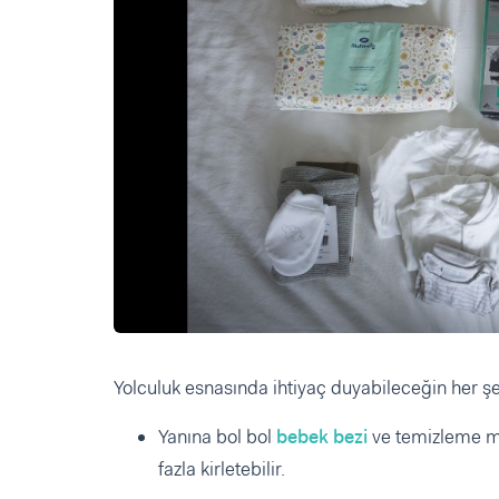
Yolculuk esnasında ihtiyaç duyabileceğin her şe
Yanına bol bol
bebek bezi
ve temizleme me
fazla kirletebilir.