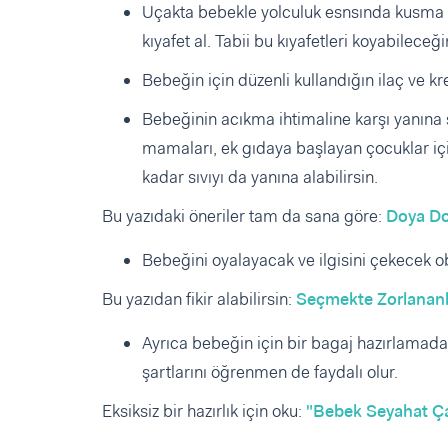
Uçakta bebekle yolculuk esnsında kusma gib
kıyafet al. Tabii bu kıyafetleri koyabilece
Bebeğin için düzenli kullandığın ilaç ve 
Bebeğinin acıkma ihtimaline karşı yanına 
mamaları, ek gıdaya başlayan çocuklar içi
kadar sıvıyı da yanına alabilirsin.
Bu yazıdaki öneriler tam da sana göre:
Doya Do
Bebeğini oyalayacak ve ilgisini çekecek o
Bu yazıdan fikir alabilirsin:
Seçmekte Zorlananl
Ayrıca bebeğin için bir bagaj hazırlamad
şartlarını öğrenmen de faydalı olur.
Eksiksiz bir hazırlık için oku:
"Bebek Seyahat Çan