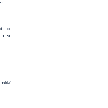
rda
biberon
0 ml'ye
 hakkı"