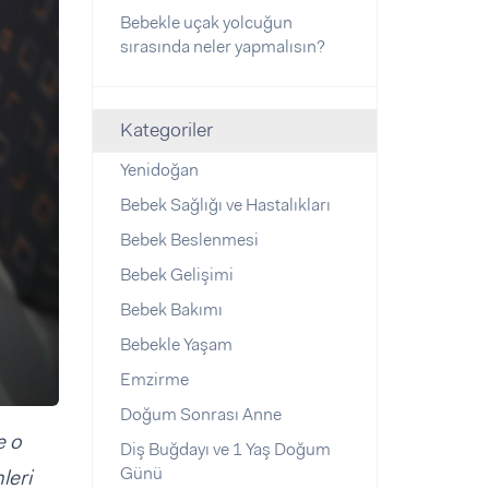
Bebekle uçak yolcuğun
sırasında neler yapmalısın?
Kategoriler
Yenidoğan
Bebek Sağlığı ve Hastalıkları
Bebek Beslenmesi
Bebek Gelişimi
Bebek Bakımı
Bebekle Yaşam
Emzirme
Doğum Sonrası Anne
e o
Diş Buğdayı ve 1 Yaş Doğum
Günü
leri