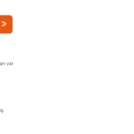
arı var.
ış.