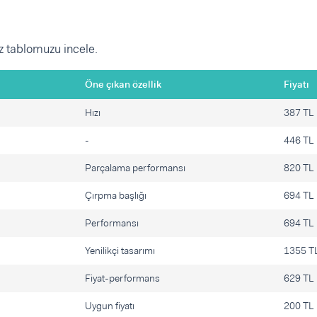
mız tablomuzu incele.
Öne çıkan özellik
Fiyatı
Hızı
387 TL
-
446 TL
Parçalama performansı
820 TL
Çırpma başlığı
694 TL
Performansı
694 TL
Yenilikçi tasarımı
1355 T
Fiyat-performans
629 TL
Uygun fiyatı
200 TL