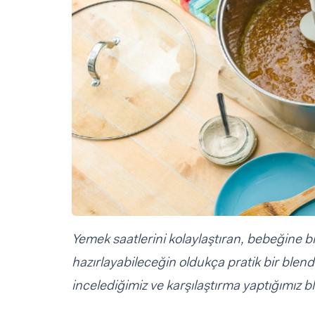
Sorular ve Yanıtlar
Sorular ve Yanıtlar
Eğlence
Makaleler
Makaleler
Ürünler
Videolar
Videolar
Sorular ve Yanıtlar
Makaleler
Videolar
Yemek saatlerini kolaylaştıran, bebeğine bi
hazırlayabileceğin oldukça pratik bir blender
incelediğimiz ve karşılaştırma yaptığımız b