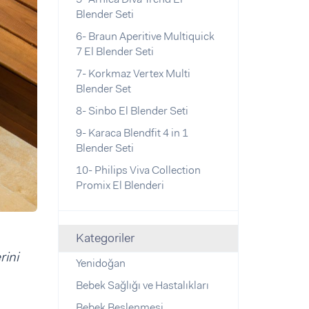
Blender Seti
6- Braun Aperitive Multiquick
7 El Blender Seti
7- Korkmaz Vertex Multi
Blender Set
8- Sinbo El Blender Seti
9- Karaca Blendfit 4 in 1
Blender Seti
10- Philips Viva Collection
Promix El Blenderi
Kategoriler
rini
Yenidoğan
Bebek Sağlığı ve Hastalıkları
Bebek Beslenmesi