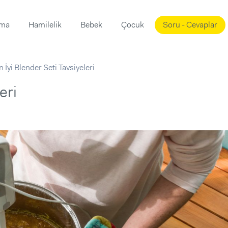
ama
Hamilelik
Bebek
Çocuk
Soru - Cevaplar
Süslemeleri
ama
n İyi Blender Seti Tavsiyeleri
ta
ı
ı
ısı
eri
 Mekanı
mi)
üsleme
i
i
u
ünü
i