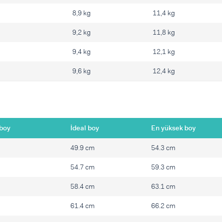
8,9 kg
11,4 kg
9,2 kg
11,8 kg
9,4 kg
12,1 kg
9,6 kg
12,4 kg
boy
İdeal boy
En yüksek boy
49.9 cm
54.3 cm
54.7 cm
59.3 cm
58.4 cm
63.1 cm
61.4 cm
66.2 cm