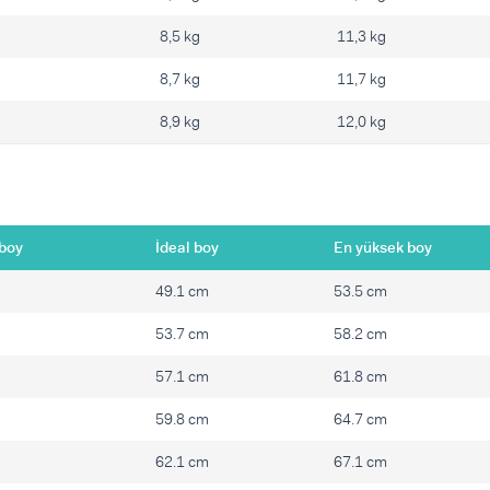
8,5 kg
11,3 kg
8,7 kg
11,7 kg
8,9 kg
12,0 kg
boy
İdeal boy
En yüksek boy
49.1 cm
53.5 cm
53.7 cm
58.2 cm
57.1 cm
61.8 cm
59.8 cm
64.7 cm
62.1 cm
67.1 cm