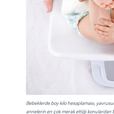
Sorular ve Yanıtlar
Sorular ve Yanıtlar
Eğlence
Makaleler
Makaleler
Ürünler
Videolar
Videolar
Sorular ve Yanıtlar
Makaleler
Videolar
Bebeklerde boy kilo hesaplaması, yavrus
annelerin en çok merak ettiği konulardan b