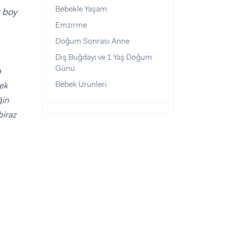
Bebekle Yaşam
k boy
Emzirme
Doğum Sonrası Anne
Diş Buğdayı ve 1 Yaş Doğum
Günü
a
Bebek Ürünleri
bek
ğin
biraz