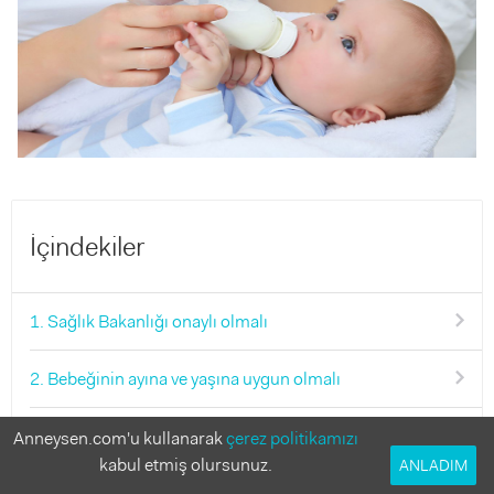
İçindekiler
1. Sağlık Bakanlığı onaylı olmalı
2. Bebeğinin ayına ve yaşına uygun olmalı
3. İçerik formülü bebeğine uygun olmalı
Anneysen.com'u kullanarak
çerez politikamızı
kabul etmiş olursunuz.
ANLADIM
4. İçeriği anne sütüne yakın olmalı