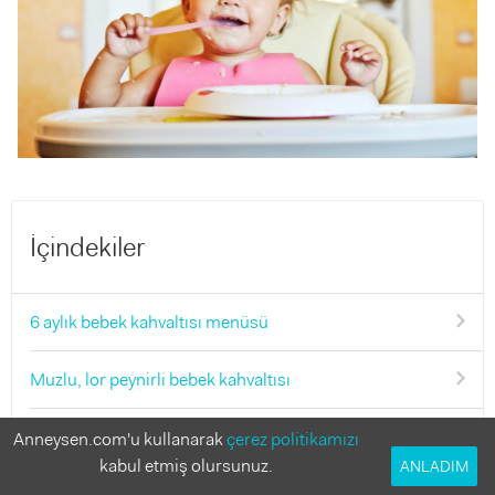
İçindekiler
6 aylık bebek kahvaltısı menüsü
Muzlu, lor peynirli bebek kahvaltısı
Meyveli yoğurtlu bebek kahvaltısı
Anneysen.com'u kullanarak
çerez politikamızı
kabul etmiş olursunuz.
ANLADIM
7 aylık bebek kahvaltısı için krep