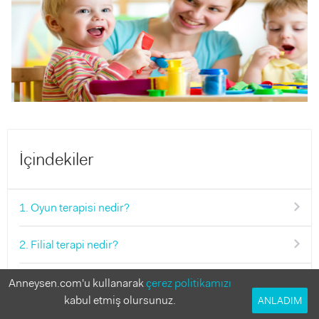
İçindekiler
1. Oyun terapisi nedir?
2. Filial terapi nedir?
3. Deneyimsel oyun terapisi
Anneysen.com'u kullanarak
çerez politikamızı
kabul etmiş olursunuz.
ANLADIM
4. Oyun terapisi ne işe yarar?