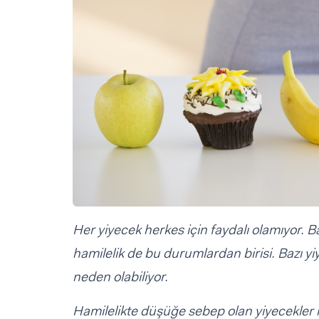
Sorular ve Yanıtlar
Sorular ve Yanıtlar
Eğlence
Makaleler
Makaleler
Ürünler
Videolar
Videolar
Sorular ve Yanıtlar
Makaleler
Videolar
Her yiyecek herkes için faydalı olamıyor. Ba
hamilelik de bu durumlardan birisi. Bazı yi
neden olabiliyor.
Hamilelikte düşüğe sebep olan yiyecekler n