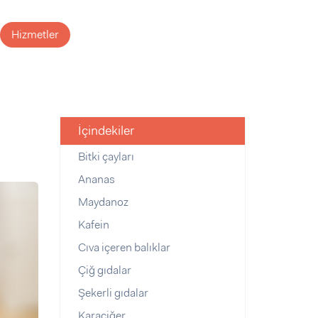
Hizmetler
İçindekiler
Bitki çayları
Ananas
Maydanoz
Kafein
Cıva içeren balıklar
Çiğ gıdalar
Şekerli gıdalar
Karaciğer