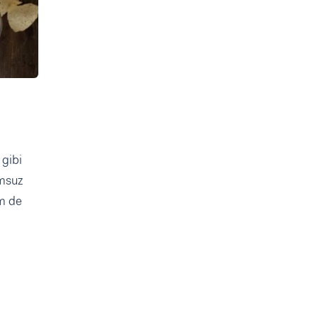
 gibi
umsuz
em de