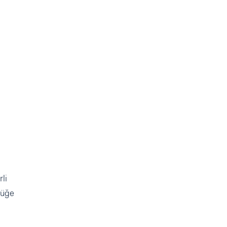
rli
şüğe