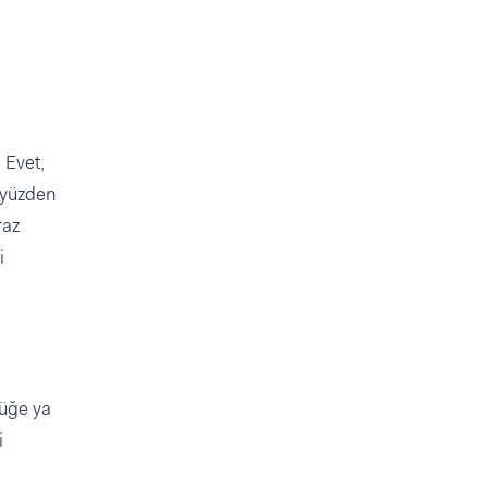
 Evet,
 yüzden
raz
i
şüğe ya
i