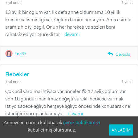
7 yıl önce
1 yanıt
13 aylik bir oglum var. Ilk defa anne oldum ama 10 yillik
kresde calismisligi var. Oglum benim herseyim. Ama esimle
aramiz hic iyi degil. Onun her hareketi ve sozleri beni
rahatsiz ediyor. Surekli tar...
devamı
Eda37
reply_fill
Cevapla
Bebekler
7 yıl önce
1 yanıt
Çok acil yardıma ihtiyacı var anneler 😟 17 aylik oglum var
son 10 gündür ınanılmaz değişti sürekli herkese vurmak
istiyo sadece ağlıyo herşeye ağlıyo öncesinde konusarak ne
istediğini sorup anlasmaya ...
devamı
Anneysen.com'u kullanarak
çerez politikamızı
kabul etmiş olursunuz.
ANLADIM
Tüm Cevaplar
Yanıtlanmamış Sorular
Yanıtlanmış Sorular
Gamzebaran0306
reply_fill
Cevapla