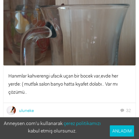
Hanımlar kahverengi ufacık uçan bir bocek var,evde her
yerde: ( mutfak salon banyo hatta kıyafet dolabı.. Var mı
çözümü..
uluneke
32
chat
Anneysen.com'u kullanarak
çerez politikamızı
Bu soruya cevap verir misin?
kabul etmiş olursunuz.
ANLADIM
Anneler deneyimlerinden faydalanmak istiyor!