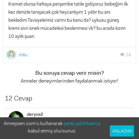
Kısmet olursa haftaya perşembe tatile gidiyoruz.bebeğim ilk
kez denizle tanışacak çok heycanlıyım 1 yıldır bu anı
bekledim.Tavsiyeleriniz varmı bu kanu da? uykusu güneş
kremi sivri sinek mücadelesi beslenmesi vb? bu arada kızım
10 aylık şuan.
mitu
24
chat
Bu soruya cevap verir misin?
Anneler deneyimlerinden faydalanmak istiyor!
12 Cevap
deryos2
10 yıl önce
Anneysen.com'u kullanarak
çerez politikamızı
kabul etmiş olursunuz.
ANLADIM
güneş kremi olarak burdan bi arkadaş biobayb nin güneş