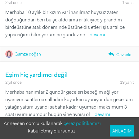
2 yıl önce
1 yanıt
Merhaba 10 aylık bir kızım var inanılmaz huysuz zaten
doğduğundan beri bu şekilde ama artık iyice yıprandım
birdeüstüne atak döneminde üstüne diş etleri şiş artıl be
yapacağımı bilmiyorum ne gündüz ne...
devamı
Gamze doğan
reply_fill
Cevapla
Eşim hiç yardımcı değil
2 yıl önce
19 yanıt
Merhaba hanımlar 2 gündür geceleri bebeğim ağlıyor
uyanıyor saatlerce salladım koyarken uyanıyor dün gece tam
yatağa yattım uyandı sabaha kadar uyumadı maksimum 3
saat uyumusumdur bugün yine aynısı ol...
devamı
Anneysen.com'u kullanarak
çerez politikamızı
kabul etmiş olursunuz.
ANLADIM
Tüm Cevaplar
Yanıtlanmamış Sorular
Yanıtlanmış Sorular
Tekbasinaanne
reply_fill
Cevapla