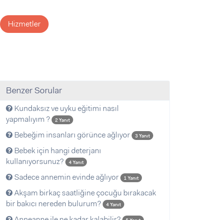
Hizmetler
Benzer Sorular
Kundaksız ve uyku eğitimi nasıl
yapmalıyım ?
2 Yanıt
Bebeğim insanları görünce ağlıyor
3 Yanıt
Bebek için hangi deterjanı
kullanıyorsunuz?
4 Yanıt
Sadece annemin evinde ağlıyor
1 Yanıt
Akşam birkaç saatliğine çocuğu bırakacak
bir bakıcı nereden bulurum?
4 Yanıt
Anneanne ile ne kadar kalabilir?