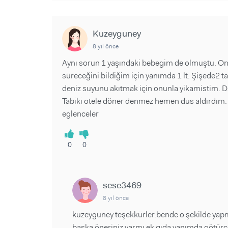
Kuzeyguney
8 yıl önce
Aynı sorun 1 yaşındaki bebegim de olmuştu. O
süreceğini bildiğim için yanımda 1 lt. Şişede2 
deniz suyunu akıtmak için onunla yikamistim. 
Tabiki otele döner denmez hemen dus aldırdım. De
eglenceler
0
0
sese3469
8 yıl önce
kuzeyguney teşekkürler.bende o şekilde yapm
başka öneriniz varmı ek gıda yanımda götürc