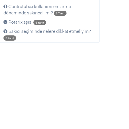
Contratubex kullanımı emzirme
döneminde sakıncalı mı?
1 Yanıt
Rotarix aşısı
5 Yanıt
Bakıcı seçiminde nelere dikkat etmeliyim?
3 Yanıt