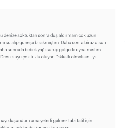
nu denize soktuktan sonra duş aldırmam çok uzun
tane su alıp güneşe bırakmıştım. Daha sonra biraz olsun
Daha sonrada bebek yağı sürüp golgede oynatmistım.
niz suyu çok tuzlu oluyor. Dikkatli olmalısın. İyi
ayı düşündüm ama yeterli gelmez tabi.Tatil için
eklerim hakkında :) güneş koruyu vs