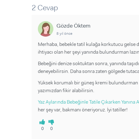
Sorular ve Yanıtlar
Sorular ve Yanıtlar
2 Cevap
Eğlence
Makaleler
Makaleler
Ürünler
Videolar
Videolar
Gözde Öktem
8 yıl önce
Sorular ve Yanıtlar
Merhaba, bebekle tatil kulağa korkutucu gelse d
Makaleler
ihtiyacı olan her şeyi yanında bulundurman lazım. 
Videolar
Bebeğini denize soktuktan sonra, yanında taşıdığ
deneyebilirsin. Daha sonra zaten gölgede tutac
Yüksek korumalı bir güneş kremi bulundurman 
yazımızdan fikir alabilirsin.
Yaz Aylarında Bebeğinle Tatile Çıkarken Yanına
her şey var, bakmanı öneriyoruz. İyi tatiller!
0
0