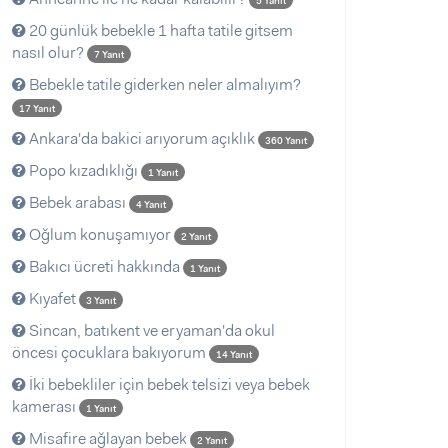
5 Yanıt
20 günlük bebekle 1 hafta tatile gitsem
nasıl olur?
7 Yanıt
Bebekle tatile giderken neler almalıyım?
17 Yanıt
Ankara'da bakici arıyorum açıklık
360 Yanıt
Popo kızadıklığı
1 Yanıt
Bebek arabası
4 Yanıt
Oğlum konuşamıyor
2 Yanıt
Bakıcı ücreti hakkında
1 Yanıt
Kıyafet
3 Yanıt
Sincan, batıkent ve eryaman'da okul
öncesi çocuklara bakıyorum
14 Yanıt
İki bebekliler için bebek telsizi veya bebek
kamerası
1 Yanıt
Misafire ağlayan bebek
2 Yanıt