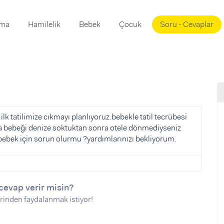
ama
Hamilelik
Bebek
Çocuk
Soru - Cevaplar
Süslemeleri
ama
ta
ı
ı
ısı
 Mekanı
mi)
k tatilimize cıkmayı planlıyoruz.bebekle tatil tecrübesi
jda bebeği denize soktuktan sonra otele dönmediyseniz
üsleme
i
iz bebek için sorun olurmu ?yardımlarınızı bekliyorum.
i
u
ünü
i
cevap verir misin?
rinden faydalanmak istiyor!