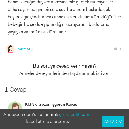
benim kucağımdayken annesine bile gitmek istemiyor. ve
daha sayamadığım bir sürü şey. bu durum başlarda çok
hoşuma gidiyordu ancak annesinin bu duruma üzüldüğünü ve
bebeğin bu şekilde yıprandığını görüyorum. bu durumu
yaşayan var mı? nasıl düzelttiniz..
mhmt45
1
chat
Bu soruya cevap verir misin?
Anneler deneyimlerinden faydalanmak istiyor!
1 Cevap
Kl.Psk. Gözen İşgören Kavas
2 yıl önce
Anneysen.com'u kullanarak
çerez politikamızı
kabul etmiş olursunuz.
ANLADIM
Merhaba, ben Klinik Psikolog & Aile Danışmanı Gözen