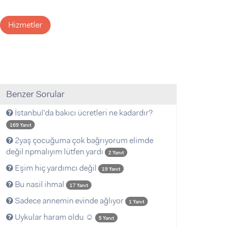
Hizmetler
Benzer Sorular
İstanbul'da bakıcı ücretleri ne kadardır?
169 Yanıt
2yaş çocuğuma çok bağrıyorum elimde
değil npmalıyım lütfen yardı
2 Yanıt
Eşim hiç yardımcı değil
19 Yanıt
Bu nasil ihmal
17 Yanıt
Sadece annemin evinde ağlıyor
1 Yanıt
Uykular haram oldu ☺️
5 Yanıt