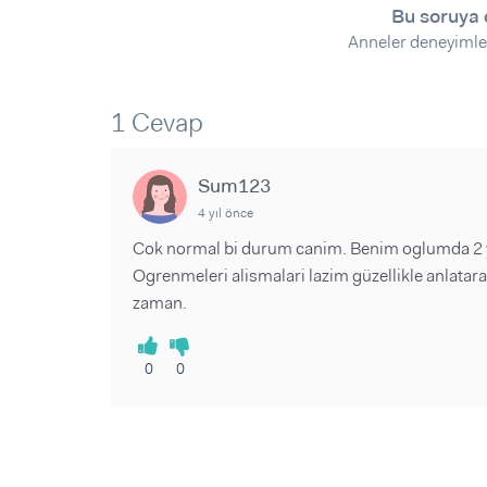
Sorular ve Yanıtlar
Sorular ve Yanıtlar
Bu soruya 
Eğlence
Makaleler
Makaleler
Anneler deneyimle
Ürünler
Videolar
Videolar
1 Cevap
Sorular ve Yanıtlar
Makaleler
Sum123
Videolar
4 yıl önce
Cok normal bi durum canim. Benim oglumda 2 ya
Ogrenmeleri alismalari lazim güzellikle anlata
zaman.
0
0