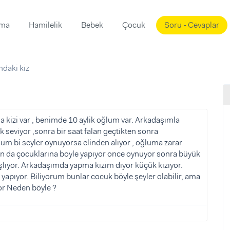
ama
Hamilelik
Bebek
Çocuk
Soru - Cevaplar
Süslemeleri
ama
ndaki kiz
ta
ı
ı
ısı
 Mekanı
mi)
 kizi var , benimde 10 aylik oğlum var. Arkadaşımla
 seviyor ,sonra bir saat falan geçtikten sonra
üsleme
i
m bi seyler oynuyorsa elinden alıyor , oğluma zarar
i
ın da çocuklarına boyle yapıyor once oynuyor sonra büyük
lıyor. Arkadaşımda yapma kizim diyor küçük kızıyor.
u
yapıyor. Biliyorum bunlar cocuk böyle şeyler olabilir, ama
ünü
i
or Neden böyle ?