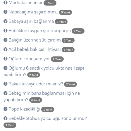
Merhaba anneler
5 Yanıt
Napacagımı şaşırdımm..
5 Yanıt
Babaya aşırı bağlanma
2 Yanıt
Bebeklere uygun şarjlı süpürge
2 Yanıt
Balığın üzerine süt içirdim
5 Yanıt
Acil bebek bakıcısı ihtiyacı
1 Yanıt
Oğlum konuşamıyor
2 Yanıt
Oğlumu 6 saatlik yolculukta nasıl zapt
edebilirim?
2 Yanıt
Bakıcı tavsiye eder misiniz?
2 Yanıt
Bebegimin bana bağlanması için ne
yapabilirim?
6 Yanıt
Popo kızadıklığı
1 Yanıt
Bebekle otobüs yolculuğu zor olur mu?
7 Yanıt