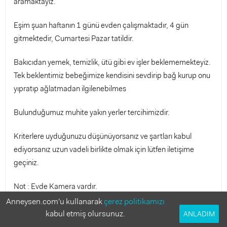
aramaktayız.
Eşim şuan haftanın 1 günü evden çalışmaktadır, 4 gün
gitmektedir, Cumartesi Pazar tatildir.
Bakıcıdan yemek, temizlik, ütü gibi ev işler beklememekteyiz.
Tek beklentimiz bebeğimize kendisini sevdirip bağ kurup onu
yıpratıp ağlatmadan ilgilenebilmes
Bulunduğumuz muhite yakın yerler tercihimizdir.
Kriterlere uyduğunuzu düşünüyorsanız ve şartları kabul
ediyorsanız uzun vadeli birlikte olmak için lütfen iletişime
geçiniz.
Not : Evde Kamera vardır.
Anneysen.com'u kullanarak
çerez politikamızı
Sigorta yapmıyoruz.
kabul etmiş olursunuz.
ANLADIM