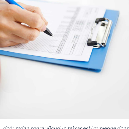
un, doğumdan sonra vücudun tekrar eski günlerine dön