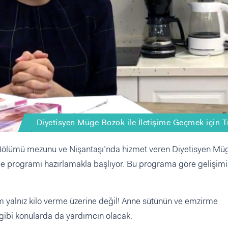
Diyetisyen Müge Bozok ile İletişime Geçmek için T
 Bölümü mezunu ve Nişantaşı’nda hizmet veren Diyetisyen Mü
nme programı hazırlamakla başlıyor. Bu programa göre gelişimi
m yalnız kilo verme üzerine değil! Anne sütünün ve emzirme
gibi konularda da yardımcın olacak.