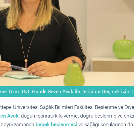
ezi Uzm. Dyt. Hande Seven Avuk ile İletişime Geçmek için T
ttepe Üniversitesi Sağlık Bilimleri Fakültesi Beslenme ve Diye
ven Avuk
, doğum sonrası kilo verme, doğru beslenme ve emz
mız aynı zamanda
bebek beslenmesi
ve sağlığı konularında da