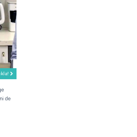
ıkla!
ge
ni de