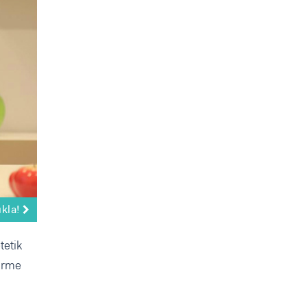
ıkla!
tetik
irme