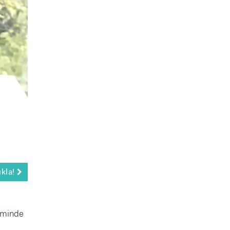
ıkla!
neminde